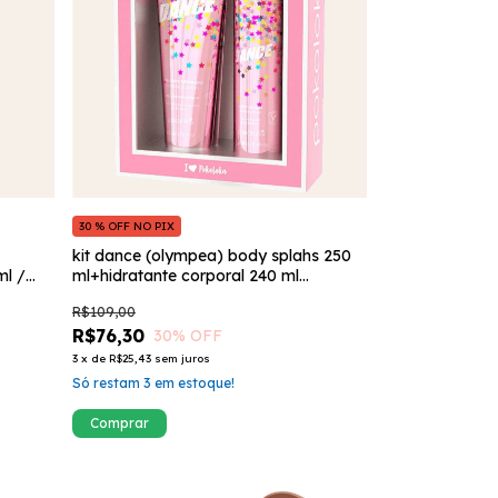
30 % OFF NO PIX
kit dance (olympea) body splahs 250
l /
ml+hidratante corporal 240 ml
pokoloka
R$109,00
R$76,30
30
% OFF
3
x
de
R$25,43
sem juros
Só restam
3
em estoque!