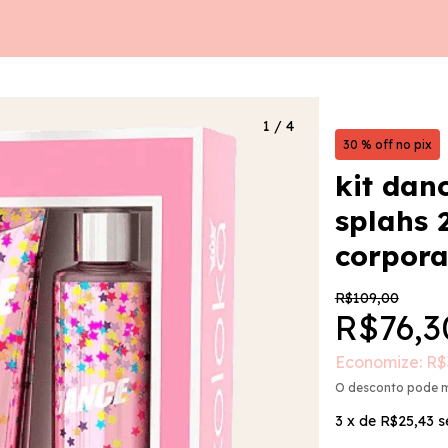
1
/
4
30 % off no pix
kit dan
splahs 
corpora
R$109,00
R$76,3
Economize:
R$
O desconto pode 
3
x de
R$25,43
s