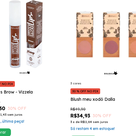
3 cores
F NO PIX
s Brow - Vizzela
30 % OFF NO PIX
Blush meu xodó Dalla
0
30
30
% OFF
R$49,90
1,43
sem juros
R$34,93
30
% OFF
, última peça!
3
x
de
R$11,64
sem juros
Só restam
4
em estoque!