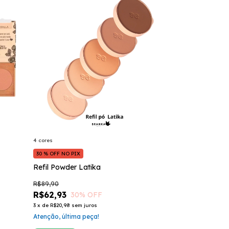
4 cores
30 % OFF NO PIX
Refil Powder Latika
R$89,90
R$62,93
30
% OFF
3
x
de
R$20,98
sem juros
Atenção, última peça!