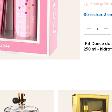
Frete grátis
Só restam
3
em
Kit Dance da 
250 ml - hidra