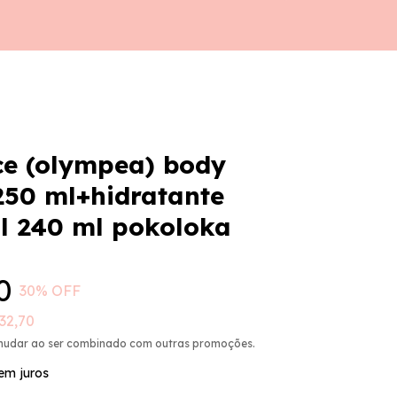
ce (olympea) body
250 ml+hidratante
l 240 ml pokoloka
0
30
% OFF
32,70
mudar ao ser combinado com outras promoções.
em juros