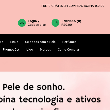
FRETE GRÁTIS EM COMPRAS ACIMA 150,00
CLIENTES NOVOS
Login
/
Carrinho
(
0
)
Cadastre-se
R$0,00
cio
Make
Cuidados com a Pele
Perfumes
PROMOÇÕES
BLOG
MARCAS
COMO COMPRAR
Promoções
blog
Marcas
Como Comprar