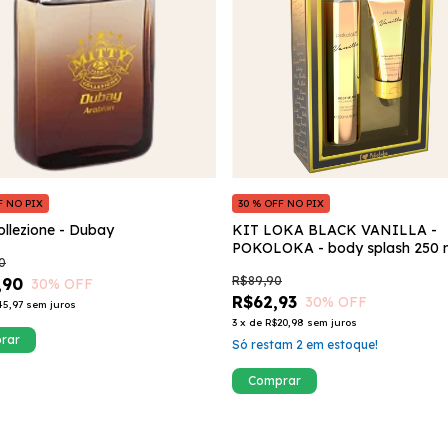
F NO PIX
30 % OFF NO PIX
ollezione - Dubay
KIT LOKA BLACK VANILLA -
POKOLOKA - body splash 250 m
0
hidratante 60 ml
R$89,90
,90
30
% OFF
R$62,93
30
% OFF
45,97
sem juros
3
x
de
R$20,98
sem juros
Só restam
2
em estoque!