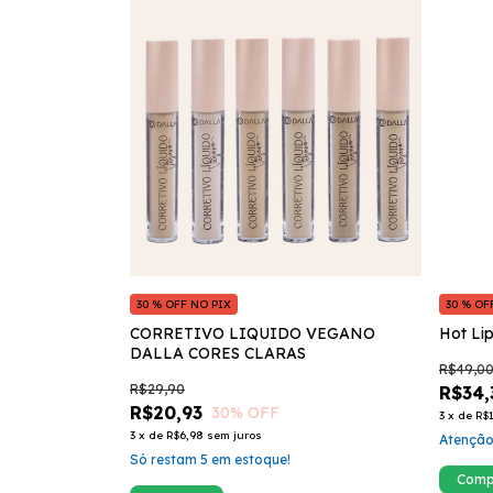
30 % OFF NO PIX
30 % OF
CORRETIVO LIQUIDO VEGANO
Hot Lip
DALLA CORES CLARAS
R$49,0
R$29,90
R$34,
R$20,93
30
% OFF
3
x
de
R$1
3
x
de
R$6,98
sem juros
Atenção
Só restam
5
em estoque!