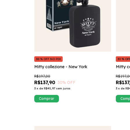
30 % OFF NO PIX
30 % OF
Mitty collezione - New York
Mitty c
R$197,00
R$197,0
R$137,90
R$137
30
% OFF
3
x
de
R$45,97
sem juros
3
x
de
R$