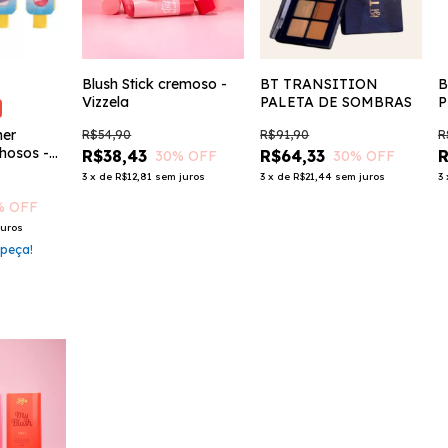
Blush Stick cremoso -
BT TRANSITION
B
Vizzela
PALETA DE SOMBRAS
P
mer
R$54,90
R$91,90
R
nhosos -
R$38,43
R$64,33
R
30
% OFF
30
% OFF
3
x
de
R$12,81
sem juros
3
x
de
R$21,44
sem juros
3
% OFF
juros
 peça!