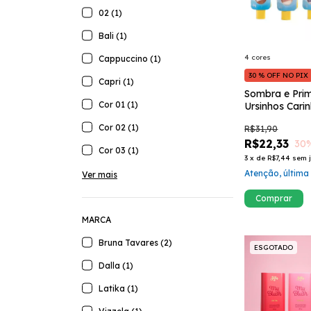
02 (1)
Bali (1)
4 cores
Cappuccino (1)
30 % OFF NO PIX
Capri (1)
Sombra e Pri
Cor 01 (1)
Ursinhos Cari
Dalla
Cor 02 (1)
R$31,90
R$22,33
30
Cor 03 (1)
3
x
de
R$7,44
sem 
Atenção, última
Ver mais
Comprar
MARCA
Bruna Tavares (2)
ESGOTADO
Dalla (1)
Latika (1)