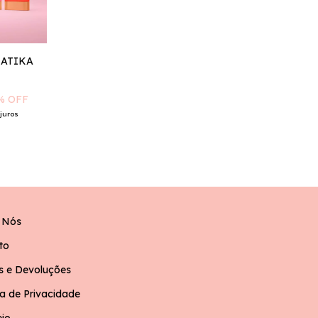
LATIKA
% OFF
juros
 Nós
to
s e Devoluções
ca de Privacidade
eio