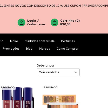
IENTES NOVOS COM DESCONTO DE 10 % USE CUPOM ( PRIMEIRACOMPRA 
Login
/
Carrinho
(
0
)
Cadastre-se
R$0,00
cio
Make
Cuidados com a Pele
Perfumes
PROMOÇÕES
BLOG
MARCAS
COMO COMPRAR
Promoções
blog
Marcas
Como Comprar
Ordenar por
ESGOTADO
ESGOTADO