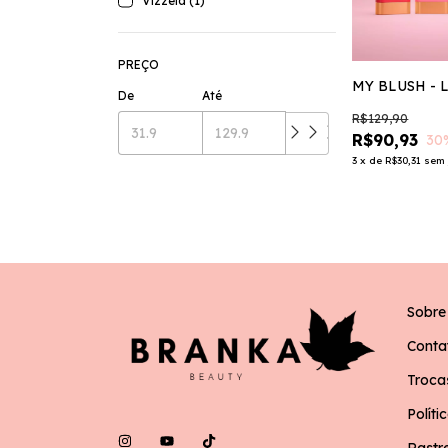
Vizzela (1)
PREÇO
MY BLUSH - 
De
Até
R$129,90
R$90,93
30
3
x
de
R$30,31
sem 
Sobre
Conta
Troca
Políti
Rastr