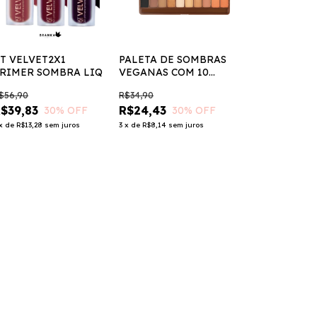
T VELVET2X1
PALETA DE SOMBRAS
RIMER SOMBRA LIQ
VEGANAS COM 10
CORES NUDE DALLA
$56,90
R$34,90
$39,83
R$24,43
30
% OFF
30
% OFF
x
de
R$13,28
sem juros
3
x
de
R$8,14
sem juros