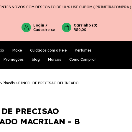
ES NOVOS COM DESCONTO DE 10 % USE CUPOM ( PRIMEIRACOMPRA )
Login
/
Carrinho
(
0
)
Cadastre-se
R$0,00
cio
Make
Cuidados com a Pele
Perfumes
PROMOÇÕES
BLOG
MARCAS
COMO COMPRAR
Promoções
blog
Marcas
Como Comprar
>
Pincéis
>
PINCEL DE PRECISAO DELINEADO
 DE PRECISAO
ADO MACRILAN - B