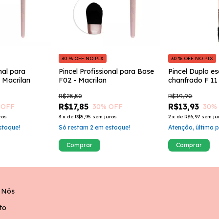
30 % OFF NO PIX
30 % OFF NO PIX
nal para
Pincel Profissional para Base
Pincel Duplo e
- Macrilan
F02 - Macrilan
chanfrado F 11
R$25,50
R$19,90
R$17,85
R$13,93
 OFF
30
% OFF
30
%
ros
3
x
de
R$5,95
sem juros
2
x
de
R$6,97
sem ju
toque!
Só restam
2
em estoque!
Atenção, última 
 Nós
to