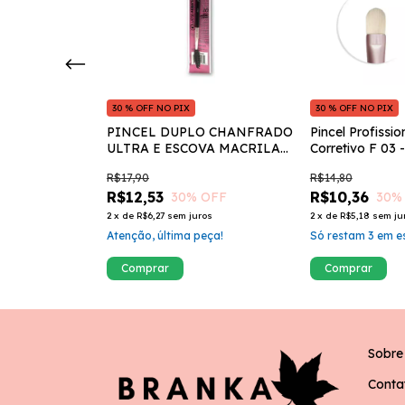
30 % OFF NO PIX
30 % OFF NO PIX
onal para Face
PINCEL DUPLO CHANFRADO
Pincel Profissio
ULTRA E ESCOVA MACRILAN
Corretivo F 03 
- U10
R$17,90
R$14,80
R$12,53
R$10,36
OFF
30
% OFF
30
%
ros
2
x
de
R$6,27
sem juros
2
x
de
R$5,18
sem ju
toque!
Atenção, última peça!
Só restam
3
em es
Sobre
Conta