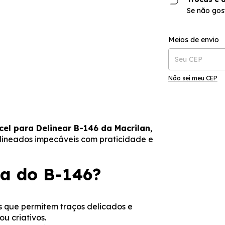
Se não gos
Entregas para o CE
Meios de envio
Não sei meu CEP
cel para Delinear B-146 da Macrilan
,
lineados impecáveis com praticidade e
sa do B-146?
es que permitem traços delicados e
ou criativos.