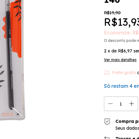
R$19,90
R$13,9
Economize:
R$
O desconto pode 
2
x de
R$6,97
se
Ver mais detalhes
Frete grátis
Só restam
4
em
Compra p
Seus dados
Trocas e 