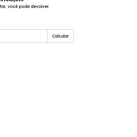
tar, você pode devolver.
P:
Alterar CEP
Calcular