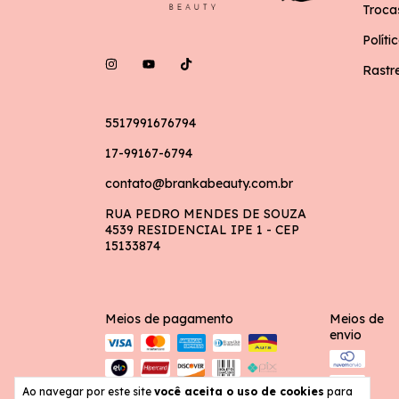
Troca
Políti
Rastr
5517991676794
17-99167-6794
contato@brankabeauty.com.br
RUA PEDRO MENDES DE SOUZA
4539 RESIDENCIAL IPE 1 - CEP
15133874
Meios de pagamento
Meios de
envio
Ao navegar por este site
você aceita o uso de cookies
para