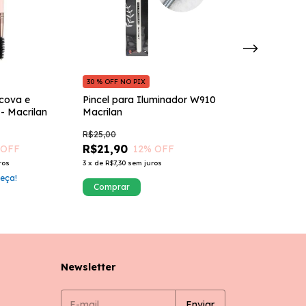
30 % OFF NO PIX
30 % OFF NO PIX
scova e
Pincel para Iluminador W910
Pincel para Ba
 - Macrilan
Macrilan
Macrilan
R$25,00
R$9,90
R$21,90
R$6,93
 OFF
12
% OFF
30
% 
ros
3
x
de
R$7,30
sem juros
Só restam
3
em e
peça!
Newsletter