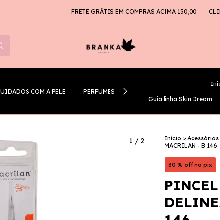
FRETE GRÁTIS EM COMPRAS ACIMA 150,00
CLIENT
Iní
CUIDADOS COM A PELE
PERFUMES
GUIA LINHA SKIN DREAM
Guia linha Skin Dream
Início
>
Acessórios
1
/
2
MACRILAN - B 146
30 % off no pix
PINCEL
DELINE
146