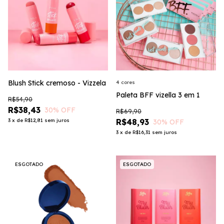
Blush Stick cremoso - Vizzela
4 cores
Paleta BFF vizella 3 em 1
R$54,90
R$38,43
30
% OFF
R$69,90
3
x
de
R$12,81
sem juros
R$48,93
30
% OFF
3
x
de
R$16,31
sem juros
ESGOTADO
ESGOTADO