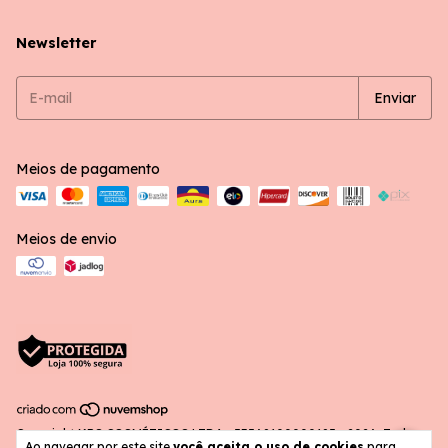
Newsletter
Meios de pagamento
Meios de envio
Copyright KRS COSMÉTICOS LTDA - 53568100000185 - 2026. Todos
Ao navegar por este site
você aceita o uso de cookies
para