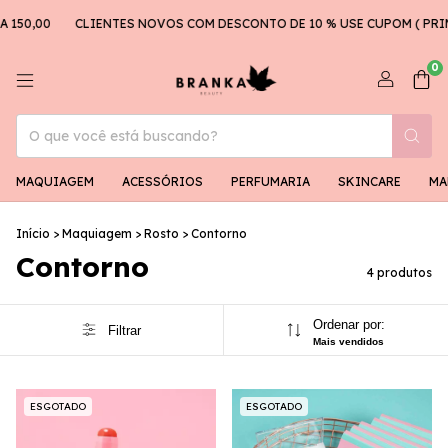
150,00
CLIENTES NOVOS COM DESCONTO DE 10 % USE CUPOM ( PRIM
0
MAQUIAGEM
ACESSÓRIOS
PERFUMARIA
SKINCARE
MA
Início
>
Maquiagem
>
Rosto
>
Contorno
Contorno
4 produtos
Ordenar por:
Filtrar
Mais vendidos
ESGOTADO
ESGOTADO