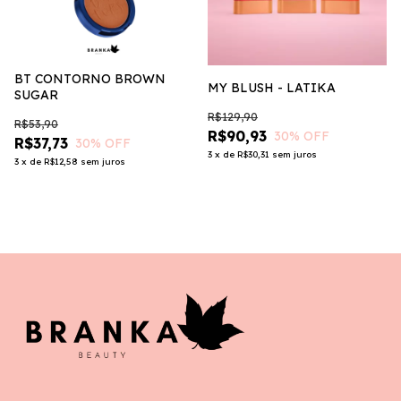
BT CONTORNO BROWN
MY BLUSH - LATIKA
SUGAR
R$129,90
R$53,90
R$90,93
30
% OFF
R$37,73
30
% OFF
3
x
de
R$30,31
sem juros
3
x
de
R$12,58
sem juros