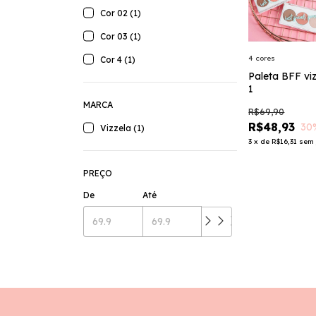
Cor 02 (1)
Cor 03 (1)
4 cores
Cor 4 (1)
Paleta BFF viz
1
MARCA
R$69,90
R$48,93
30
Vizzela (1)
3
x
de
R$16,31
sem 
PREÇO
De
Até