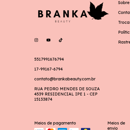
Sobre
Conta
Troca
Políti
Rastr
5517991676794
17-99167-6794
contato@brankabeauty.com.br
RUA PEDRO MENDES DE SOUZA
4539 RESIDENCIAL IPE 1 - CEP
15133874
Meios de pagamento
Meios de
envio