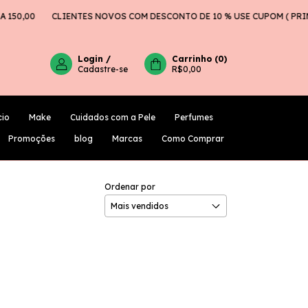
150,00
CLIENTES NOVOS COM DESCONTO DE 10 % USE CUPOM ( PRIM
Login
/
Carrinho
(
0
)
Cadastre-se
R$0,00
cio
Make
Cuidados com a Pele
Perfumes
PROMOÇÕES
BLOG
MARCAS
COMO COMPRAR
Promoções
blog
Marcas
Como Comprar
Ordenar por