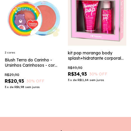
kit pop morango body
2 cores
splash+hidratante corporal
Blush Terra do Carinho -
pokoloka 60 ml
Ursinhos Carinhosos - cor
R$49,90
Ursinha Amorosa - Dalla
R$34,93
30
% OFF
R$29,90
R$20,93
3
x
de
R$11,64
sem juros
30
% OFF
3
x
de
R$6,98
sem juros