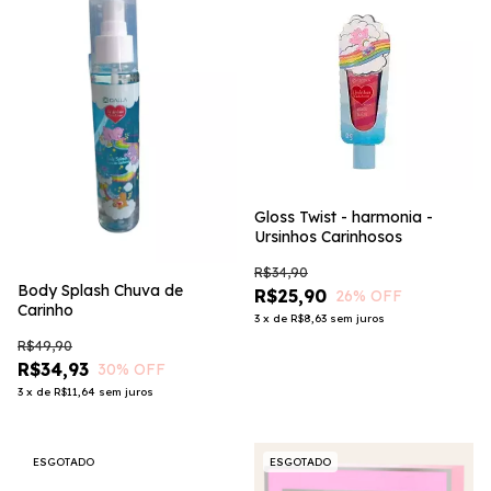
Gloss Twist - harmonia -
Ursinhos Carinhosos
R$34,90
Body Splash Chuva de
R$25,90
26
% OFF
Carinho
3
x
de
R$8,63
sem juros
R$49,90
R$34,93
30
% OFF
3
x
de
R$11,64
sem juros
ESGOTADO
ESGOTADO