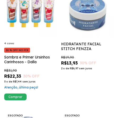
HIDRATANTE FACIAL
4 cores
STITCH FENZZA
30 % OFF NO PIX
Sombra e Primer Ursinhos
R$19,90
Carinhosos - Dalla
R$13,93
30
% OFF
2
x
de
R$6,97
sem juros
R$31,90
R$22,33
30
% OFF
3
x
de
R$7,44
sem juros
Atenção, última peça!
Comprar
ESGOTADO
ESGOTADO